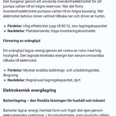
Den fungerar genom att använda överskottselektricitet för att
pumpa vatten till en högre reservoar. När det finns
överskottselektricitet pumpas vatten till en högre bassäng. När
elektricitet behövs rinner vattnet tillbaka ner och driver en turbin.
🔹
Fördelar:
Hög effektivitet (upp till 80 %), stor lagringskapacitet
🔹
Nackdelar
: Platsberoende, höga investeringskostnader
Förvaring av svänghjul
Ett svänghjul lagrar energi genom att rotera en rotor med hög
hastighet. Den lagrade kinetiska energin kan senare omvandlas
tillbaka till elektricitet.
🔹
Fördelar:
Mycket snabba laddnings- och urladdningstider,
långvarig
🔹
Nackdelar:
Begränsad lagringskapacitet, dyrt
Elektrokemisk energilagring
Batterilagring – den flexibla lösningen för hushåll och industri
Batterier lagrar energi i kemisk form och frigör den igen genom
elektrokemiska reaktioner. Litiumjonbatterier, som används i elbilar