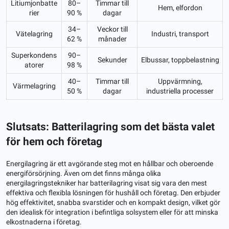
Litiumjonbatte
80–
Timmar till
Hem, elfordon
rier
90 %
dagar
34–
Veckor till
Vätelagring
Industri, transport
62 %
månader
Superkondens
90–
Sekunder
Elbussar, toppbelastning
atorer
98 %
40–
Timmar till
Uppvärmning,
Värmelagring
50 %
dagar
industriella processer
Slutsats: Batterilagring som det bästa valet
för hem och företag
Energilagring är ett avgörande steg mot en hållbar och oberoende
energiförsörjning. Även om det finns många olika
energilagringstekniker har batterilagring visat sig vara den mest
effektiva och flexibla lösningen för hushåll och företag. Den erbjuder
hög effektivitet, snabba svarstider och en kompakt design, vilket gör
den idealisk för integration i befintliga solsystem eller för att minska
elkostnaderna i företag.