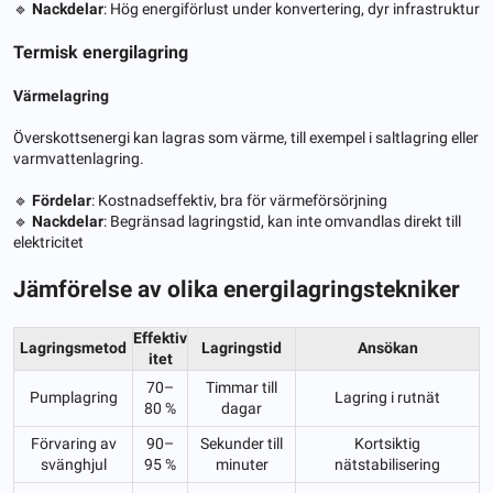
🔹
Nackdelar
: Hög energiförlust under konvertering, dyr infrastruktur
Termisk energilagring
Värmelagring
Överskottsenergi kan lagras som värme, till exempel i saltlagring eller
varmvattenlagring.
🔹
Fördelar
: Kostnadseffektiv, bra för värmeförsörjning
🔹
Nackdelar
: Begränsad lagringstid, kan inte omvandlas direkt till
elektricitet
Jämförelse av olika energilagringstekniker
Effektiv
Lagringsmetod
Lagringstid
Ansökan
itet
70–
Timmar till
Pumplagring
Lagring i rutnät
80 %
dagar
Förvaring av
90–
Sekunder till
Kortsiktig
svänghjul
95 %
minuter
nätstabilisering