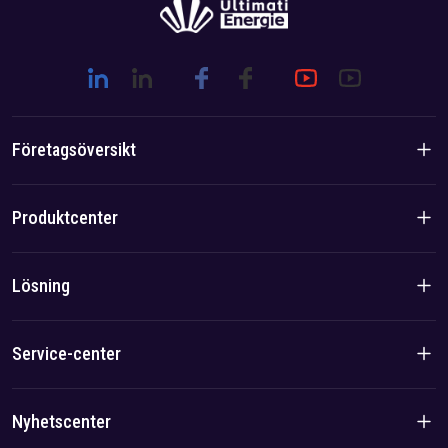
Företagsöversikt
Företagsintroduktion
Produktcenter
Brand Story
Bostadsprodukter
Lösning
Team/Lokal fördel
C&I-produkter
Lösning
Service-center
Fall
Sekretesspolicy
Nyhetscenter
Avtryck