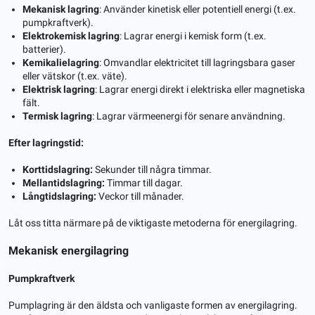
Mekanisk lagring
: Använder kinetisk eller potentiell energi (t.ex.
pumpkraftverk).
Elektrokemisk lagring
: Lagrar energi i kemisk form (t.ex.
batterier).
Kemikalielagring
: Omvandlar elektricitet till lagringsbara gaser
eller vätskor (t.ex. väte).
Elektrisk lagring
: Lagrar energi direkt i elektriska eller magnetiska
fält.
Termisk lagring
: Lagrar värmeenergi för senare användning.
Efter lagringstid:
Korttidslagring:
Sekunder till några timmar.
Mellantidslagring:
Timmar till dagar.
Långtidslagring:
Veckor till månader.
Låt oss titta närmare på de viktigaste metoderna för energilagring.
Mekanisk energilagring
Pumpkraftverk
Pumplagring är den äldsta och vanligaste formen av energilagring.