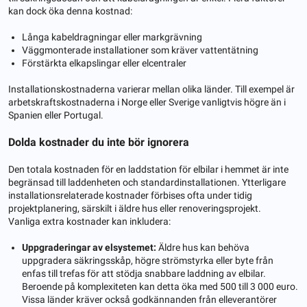
kan dock öka denna kostnad:
Långa kabeldragningar eller markgrävning
Väggmonterade installationer som kräver vattentätning
Förstärkta elkapslingar eller elcentraler
Installationskostnaderna varierar mellan olika länder. Till exempel är
arbetskraftskostnaderna i Norge eller Sverige vanligtvis högre än i
Spanien eller Portugal.
Dolda kostnader du inte bör ignorera
Den totala kostnaden för en laddstation för elbilar i hemmet är inte
begränsad till laddenheten och standardinstallationen. Ytterligare
installationsrelaterade kostnader förbises ofta under tidig
projektplanering, särskilt i äldre hus eller renoveringsprojekt.
Vanliga extra kostnader kan inkludera:
Uppgraderingar av elsystemet:
Äldre hus kan behöva
uppgradera säkringsskåp, högre strömstyrka eller byte från
enfas till trefas för att stödja snabbare laddning av elbilar.
Beroende på komplexiteten kan detta öka med 500 till 3 000 euro.
Vissa länder kräver också godkännanden från elleverantörer