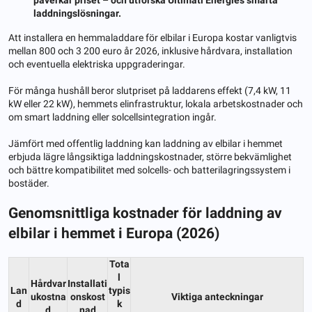
laddningslösningar.
Att installera en hemmaladdare för elbilar i Europa kostar vanligtvis
mellan 800 och 3 200 euro år 2026, inklusive hårdvara, installation
och eventuella elektriska uppgraderingar.
För många hushåll beror slutpriset på laddarens effekt (7,4 kW, 11
kW eller 22 kW), hemmets elinfrastruktur, lokala arbetskostnader och
om smart laddning eller solcellsintegration ingår.
Jämfört med offentlig laddning kan laddning av elbilar i hemmet
erbjuda lägre långsiktiga laddningskostnader, större bekvämlighet
och bättre kompatibilitet med solcells- och batterilagringssystem i
bostäder.
Genomsnittliga kostnader för laddning av
elbilar i hemmet i Europa (2026)
Tota
l
Hårdvar
Installati
Lan
typis
ukostna
onskost
Viktiga anteckningar
d
k
d
nad