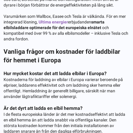
dyrare i början förbättrar de energieffektiviteten på lång sikt.
Varumärken som Wallbox, Easee och Tesla är välkända. För en mer
integrerad lösning,
Ultima energier
erbjudanden
smarta
elbilsladdare optimerade för det europeiska elnätet
och
kompatibel med över 99 % av alla elbilsmodeller – inklusive Tesla och
andra fordon.
Vanliga frågor om kostnader för laddbilar
för hemmet i Europa
Hur mycket kostar det att ladda elbilar i Europa?
Kostnaderna för laddning av elbilar i Europa varierar beroende på
elpriser, laddarens effektivitet och om laddning sker hemma eller
offentligt. Hemladdning är generellt billigare, särskilt när man
använder lågtrafiktariffer eller solenergi.
Är det dyrt att ladda en elbil hemma?
I de flesta europeiska länder är det mer kostnadseffektivt att ladda
en elbil hemma än att ladda snabbt via offentliga kanaler. Den
största kostnaden kommer från den initiala installationen av
laddaren snarare än från den dagliga elförbrukningen.