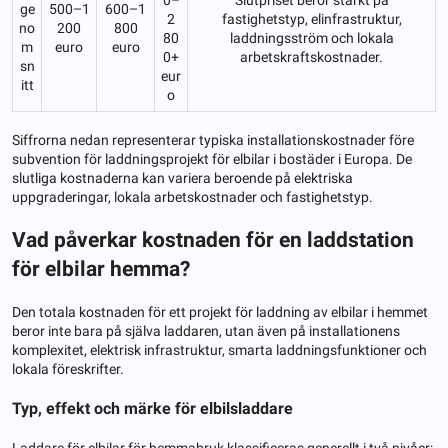
ge
500–1
600–1
2
fastighetstyp, elinfrastruktur,
no
200
800
80
laddningsström och lokala
m
euro
euro
0+
arbetskraftskostnader.
sn
eur
itt
o
Siffrorna nedan representerar typiska installationskostnader före
subvention för laddningsprojekt för elbilar i bostäder i Europa. De
slutliga kostnaderna kan variera beroende på elektriska
uppgraderingar, lokala arbetskostnader och fastighetstyp.
Vad påverkar kostnaden för en laddstation
för elbilar hemma?
Den totala kostnaden för ett projekt för laddning av elbilar i hemmet
beror inte bara på själva laddaren, utan även på installationens
komplexitet, elektrisk infrastruktur, smarta laddningsfunktioner och
lokala föreskrifter.
Typ, effekt och märke för elbilsladdare
Laddare för elbilar för hemmabruk klassificeras generellt i två nivåer: