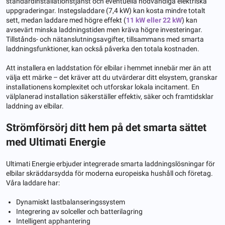
standardinstallationstjänst och eventuella nödvändiga elektriska
uppgraderingar. Instegsladdare (7,4 kW) kan kosta mindre totalt
sett, medan laddare med högre effekt (
11 kW eller 22 kW
) kan
avsevärt minska laddningstiden men kräva högre investeringar.
Tillstånds- och nätanslutningsavgifter, tillsammans med smarta
laddningsfunktioner, kan också påverka den totala kostnaden.
Att installera en laddstation för elbilar i hemmet innebär mer än att
välja ett märke – det kräver att du utvärderar ditt elsystem, granskar
installationens komplexitet och utforskar lokala incitament. En
välplanerad installation säkerställer effektiv, säker och framtidsklar
laddning av elbilar.
Strömförsörj ditt hem på det smarta sättet
med Ultimati Energie
Ultimati Energie erbjuder integrerade smarta laddningslösningar för
elbilar skräddarsydda för moderna europeiska hushåll och företag.
Våra laddare har:
Dynamiskt lastbalanseringssystem
Integrering av solceller och batterilagring
Intelligent apphantering