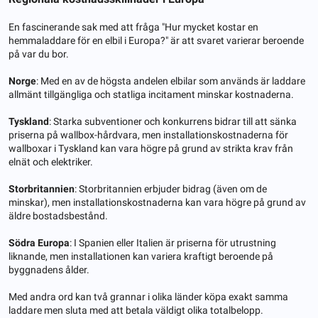
En fascinerande sak med att fråga "Hur mycket kostar en
hemmaladdare för en elbil i Europa?" är att svaret varierar beroende
på var du bor.
Norge
: Med en av de högsta andelen elbilar som används är laddare
allmänt tillgängliga och statliga incitament minskar kostnaderna.
Tyskland
: Starka subventioner och konkurrens bidrar till att sänka
priserna på wallbox-hårdvara, men installationskostnaderna för
wallboxar i Tyskland kan vara högre på grund av strikta krav från
elnät och elektriker.
Storbritannien
: Storbritannien erbjuder bidrag (även om de
minskar), men installationskostnaderna kan vara högre på grund av
äldre bostadsbestånd.
Södra Europa
: I Spanien eller Italien är priserna för utrustning
liknande, men installationen kan variera kraftigt beroende på
byggnadens ålder.
Med andra ord kan två grannar i olika länder köpa exakt samma
laddare men sluta med att betala väldigt olika totalbelopp.