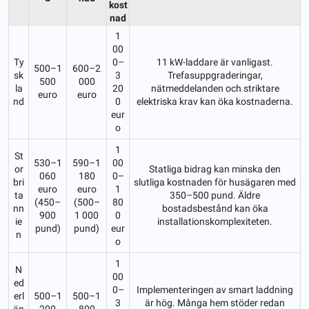
kost
nad
1
00
Ty
0–
11 kW-laddare är vanligast.
500–1
600–2
sk
3
Trefasuppgraderingar,
500
000
la
20
nätmeddelanden och striktare
euro
euro
nd
0
elektriska krav kan öka kostnaderna.
eur
o
1
St
530–1
590–1
00
or
Statliga bidrag kan minska den
060
180
0–
bri
slutliga kostnaden för husägaren med
euro
euro
1
ta
350–500 pund. Äldre
(450–
(500–
80
nn
bostadsbestånd kan öka
900
1 000
0
ie
installationskomplexiteten.
pund)
pund)
eur
n
o
1
N
00
ed
0–
Implementeringen av smart laddning
erl
500–1
500–1
3
är hög. Många hem stöder redan
än
200
800