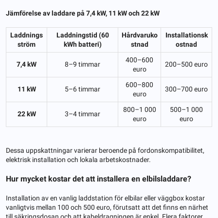
Jämförelse av laddare på 7,4 kW, 11 kW och 22 kW
Laddnings
Laddningstid (60
Hårdvaruko
Installationsk
ström
kWh batteri)
stnad
ostnad
400–600
7,4 kW
8–9 timmar
200–500 euro
euro
600–800
11 kW
5–6 timmar
300–700 euro
euro
800–1 000
500–1 000
22 kW
3–4 timmar
euro
euro
Dessa uppskattningar varierar beroende på fordonskompatibilitet,
elektrisk installation och lokala arbetskostnader.
Hur mycket kostar det att installera en elbilsladdare?
Installation av en vanlig laddstation för elbilar eller väggbox kostar
vanligtvis mellan 100 och 500 euro, förutsatt att det finns en närhet
till säkringsdosan och att kabeldragningen är enkel. Flera faktorer