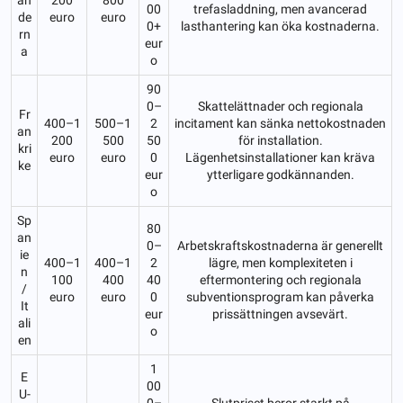
00
trefasladdning, men avancerad
de
euro
euro
0+
lasthantering kan öka kostnaderna.
rn
eur
a
o
90
0–
Skattelättnader och regionala
Fr
400–1
500–1
2
incitament kan sänka nettokostnaden
an
200
500
50
för installation.
kri
euro
euro
0
Lägenhetsinstallationer kan kräva
ke
eur
ytterligare godkännanden.
o
Sp
80
an
0–
Arbetskraftskostnaderna är generellt
ie
400–1
400–1
2
lägre, men komplexiteten i
n
100
400
40
eftermontering och regionala
/
euro
euro
0
subventionsprogram kan påverka
It
eur
prissättningen avsevärt.
ali
o
en
1
E
00
U-
0–
Slutpriset beror starkt på