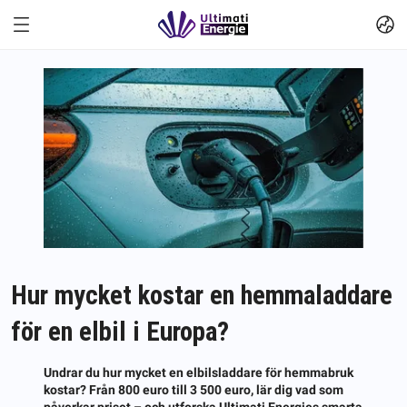
Hur mycket kostar en hemmaladdare
för en elbil i Europa?
Undrar du hur mycket en elbilsladdare för hemmabruk
kostar? Från 800 euro till 3 500 euro, lär dig vad som
påverkar priset – och utforska Ultimati Energies smarta