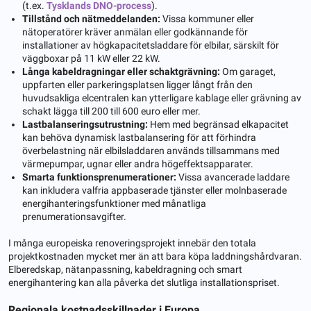
(t.ex.
Tysklands DNO-process
).
Tillstånd och nätmeddelanden:
Vissa kommuner eller
nätoperatörer kräver anmälan eller godkännande för
installationer av högkapacitetsladdare för elbilar, särskilt för
väggboxar på 11 kW eller 22 kW.
Långa kabeldragningar eller schaktgrävning:
Om garaget,
uppfarten eller parkeringsplatsen ligger långt från den
huvudsakliga elcentralen kan ytterligare kablage eller grävning av
schakt lägga till 200 till 600 euro eller mer.
Lastbalanseringsutrustning:
Hem med begränsad elkapacitet
kan behöva dynamisk lastbalansering för att förhindra
överbelastning när elbilsladdaren används tillsammans med
värmepumpar, ugnar eller andra högeffektsapparater.
Smarta funktionsprenumerationer:
Vissa avancerade laddare
kan inkludera valfria appbaserade tjänster eller molnbaserade
energihanteringsfunktioner med månatliga
prenumerationsavgifter.
I många europeiska renoveringsprojekt innebär den totala
projektkostnaden mycket mer än att bara köpa laddningshårdvaran.
Elberedskap, nätanpassning, kabeldragning och smart
energihantering kan alla påverka det slutliga installationspriset.
Regionala kostnadsskillnader i Europa