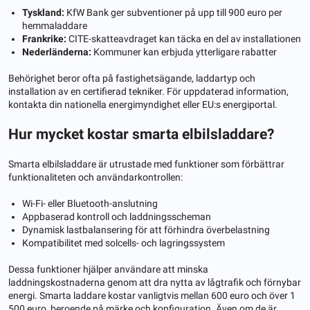
Tyskland:
KfW Bank ger subventioner på upp till 900 euro per
hemmaladdare
Frankrike:
CITE-skatteavdraget kan täcka en del av installationen
Nederländerna:
Kommuner kan erbjuda ytterligare rabatter
Behörighet beror ofta på fastighetsägande, laddartyp och
installation av en certifierad tekniker. För uppdaterad information,
kontakta din nationella energimyndighet eller EU:s energiportal.
Hur mycket kostar smarta elbilsladdare?
Smarta elbilsladdare är utrustade med funktioner som förbättrar
funktionaliteten och användarkontrollen:
Wi-Fi- eller Bluetooth-anslutning
Appbaserad kontroll och laddningsscheman
Dynamisk lastbalansering för att förhindra överbelastning
Kompatibilitet med solcells- och lagringssystem
Dessa funktioner hjälper användare att minska
laddningskostnaderna genom att dra nytta av lågtrafik och förnybar
energi. Smarta laddare kostar vanligtvis mellan 600 euro och över 1
500 euro, beroende på märke och konfiguration. Även om de är