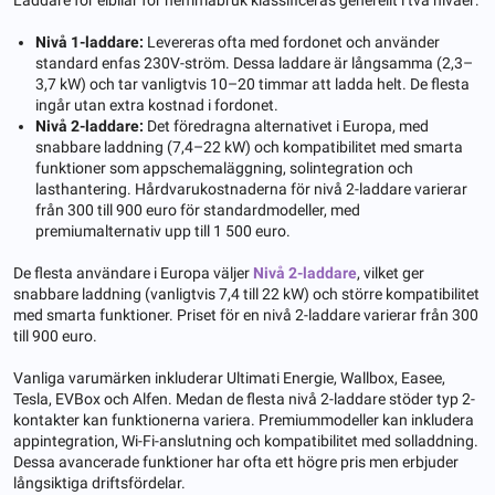
Nivå 1-laddare:
Levereras ofta med fordonet och använder
standard enfas 230V-ström. Dessa laddare är långsamma (2,3–
3,7 kW) och tar vanligtvis 10–20 timmar att ladda helt. De flesta
ingår utan extra kostnad i fordonet.
Nivå 2-laddare:
Det föredragna alternativet i Europa, med
snabbare laddning (7,4–22 kW) och kompatibilitet med smarta
funktioner som appschemaläggning, solintegration och
lasthantering. Hårdvarukostnaderna för nivå 2-laddare varierar
från 300 till 900 euro för standardmodeller, med
premiumalternativ upp till 1 500 euro.
De flesta användare i Europa väljer
Nivå 2-laddare
, vilket ger
snabbare laddning (vanligtvis 7,4 till 22 kW) och större kompatibilitet
med smarta funktioner. Priset för en nivå 2-laddare varierar från 300
till 900 euro.
Vanliga varumärken inkluderar Ultimati Energie, Wallbox, Easee,
Tesla, EVBox och Alfen. Medan de flesta nivå 2-laddare stöder typ 2-
kontakter kan funktionerna variera. Premiummodeller kan inkludera
appintegration, Wi-Fi-anslutning och kompatibilitet med solladdning.
Dessa avancerade funktioner har ofta ett högre pris men erbjuder
långsiktiga driftsfördelar.