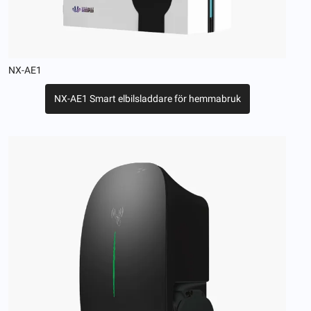
NX-AE1
NX-AE1 Smart elbilsladdare för hemmabruk